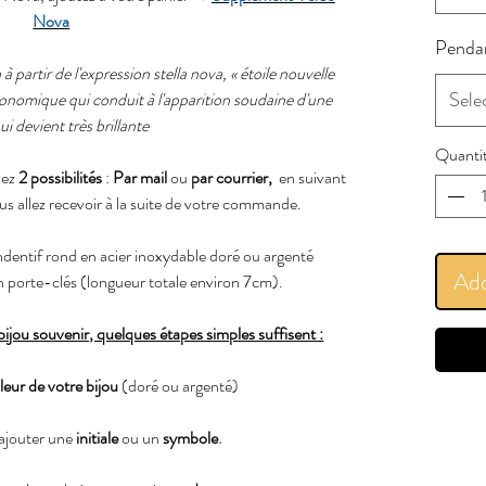
Nova
Penda
partir de l'expression stella nova, « étoile nouvelle
Sele
onomique qui conduit à l'apparition soudaine d'une
qui devient très brillante
Quanti
vez
2 possibilités
:
Par mail
ou
par courrier,
en suivant
ous allez recevoir à la suite de votre commande.
dentif rond en acier inoxydable doré ou argenté
Add
porte-clés (longueur totale environ 7cm).
jou souvenir, quelques étapes simples suffisent :
leur de votre bijou
(doré ou argenté)
 ajouter une
initiale
ou un
symbole
.