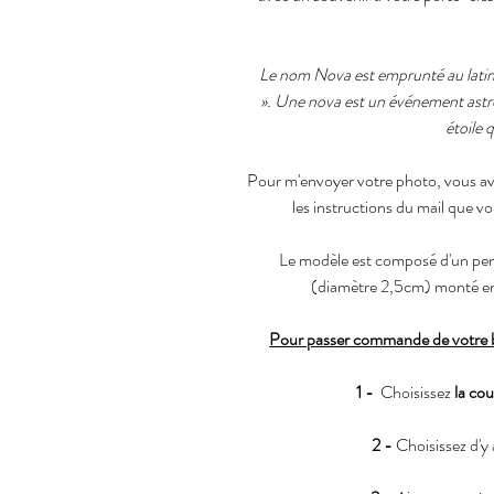
Le nom Nova est emprunté au latin à 
». Une nova est un événement astr
étoile 
Pour m'envoyer votre photo, vous a
les instructions du mail que v
Le modèle est composé d'un pen
(diamètre 2,5cm) monté en 
Pour passer commande de votre bi
1 -
Choisissez
la cou
2 -
Choisissez d'y