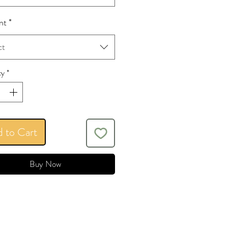
nt
*
ct
ty
*
 to Cart
Buy Now