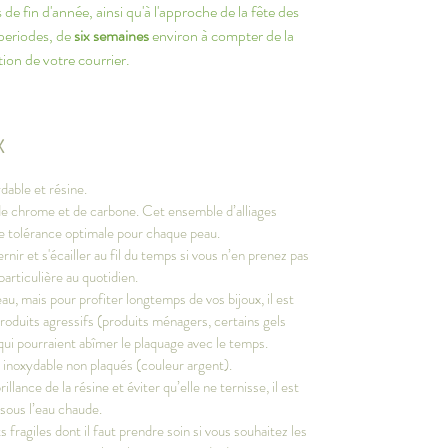
de fin d'année, ainsi qu'à l'approche de la fête des
 periodes, de
six semaines
environ à compter de la
ion de votre courrier.
X
dable et résine.
, de chrome et de carbone. Cet ensemble d’alliages
ne tolérance optimale pour chaque peau.
ernir et s'écailler au fil du temps si vous n’en prenez pas
particulière au quotidien.
au, mais pour profiter longtemps de vos bijoux, il est
produits agressifs (produits ménagers, certains gels
qui pourraient abîmer le plaquage avec le temps.
r inoxydable non plaqués (couleur argent).
llance de la résine et éviter qu’elle ne ternisse, il est
 sous l’eau chaude.
fragiles dont il faut prendre soin si vous souhaitez les