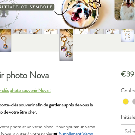
ir photo Nova
€39
Couleu
-clés photo souvenir Nova :
rte-clés souvenir afin de garder auprès de vous la
o de votre être cher.
Initial
tre photo et un verso blanc. Pour ajouter un verso
Sele
 Nova, ajoutez à votre panier ➡️
Supplément Verso