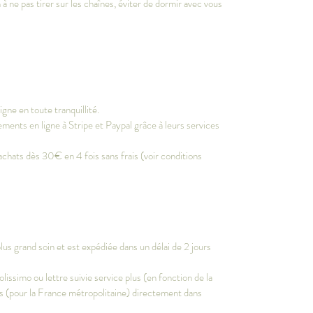
 à ne pas tirer sur les chaînes, éviter de dormir avec vous
gne en toute tranquillité.
ments en ligne à Stripe et Paypal grâce à leurs services
achats dès 30€ en 4 fois sans frais (voir conditions
s grand soin et est expédiée dans un délai de 2 jours
olissimo ou lettre suivie service plus (en fonction de la
vrés (pour la France métropolitaine) directement dans