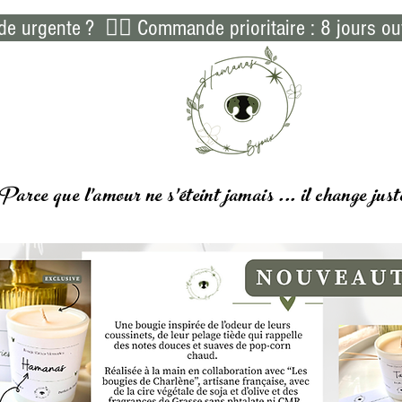
 urgente ?  👉🏻 Commande prioritaire : 8 jours ou
Parce que l'amour ne s'éteint jamais ... il
change
just