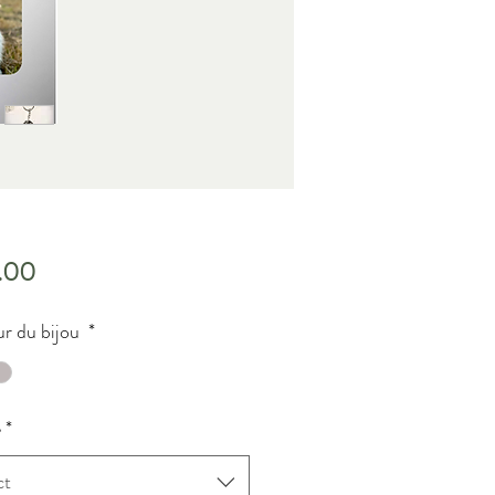
Price
.00
r du bijou
*
e
*
ct