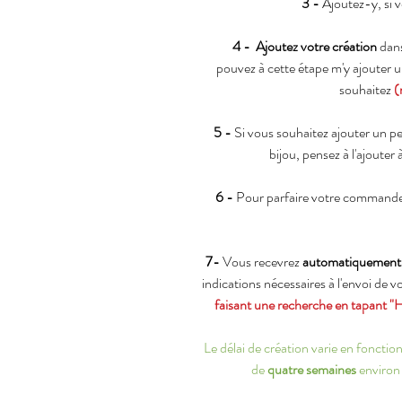
3 -
Ajoutez-y, si v
4 -
Ajoutez votre création
dans
pouvez à cette étape m'y ajouter u
souhaitez
(
5 -
Si vous souhaitez ajouter un p
bijou, pensez à l'ajouter 
6 -
Pour parfaire votre commande
7-
Vous recevrez
automatiquement
indications nécessaires à l'envoi de 
faisant une recherche en tapant "
Le délai de création varie en fonct
de
quatre semaines
environ 