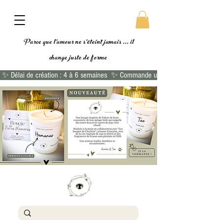
Parce que l'amour ne s'éteint jamais ... il
change
juste de forme
 ✨ Délai de création : 4 à 6 semaines  ✨ Commande urgente ?  👉🏻 Commande 