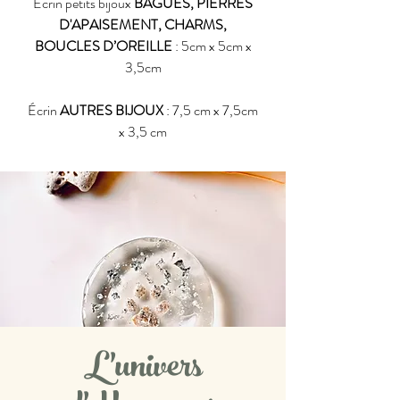
Écrin petits bijoux
BAGUES, PIERRES
D'APAISEMENT, CHARMS,
BOUCLES D’OREILLE
: 5cm x 5cm x
3,5cm
Écrin
AUTRES BIJOUX
: 7,5 cm x 7,5cm
x 3,5 cm
L'univers