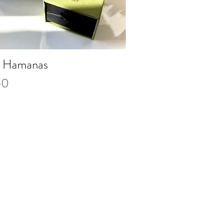
n Hamanas
Quick View
50