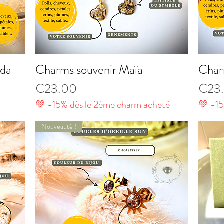
ida
Charms souvenir Maïa
Char
Quick View
Price
Price
€23.00
€23
💚 -15% dès le 2ème charm acheté
💚 -15
Nouveauté !