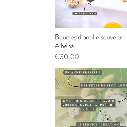
Boucles d'oreille souvenir
Quick View
Alhéna
Price
€30.00