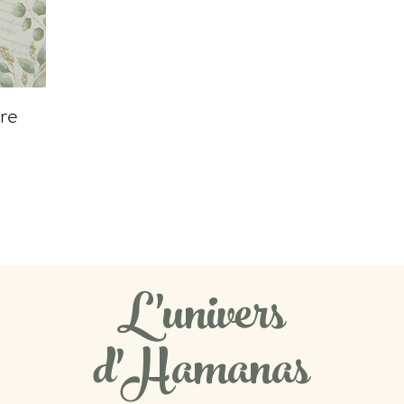
ire
L'univers
d'Hamanas