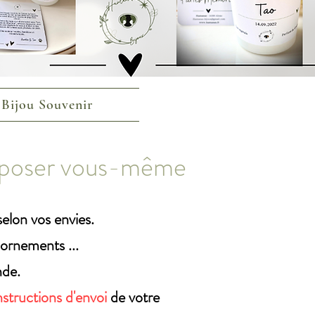
 Bijou Souvenir
omposer vous-même
lon vos envies.
ornements
...
nde.
nstructions d'envoi
de votre