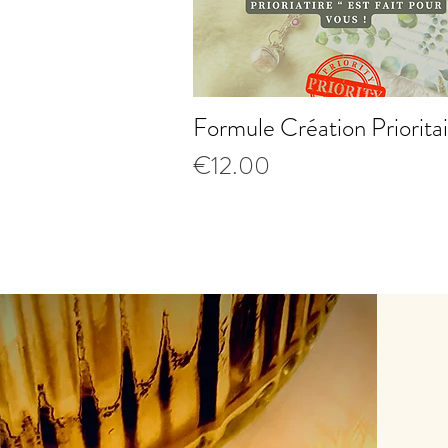
Formule Création Priorita
Quick View
Price
€12.00