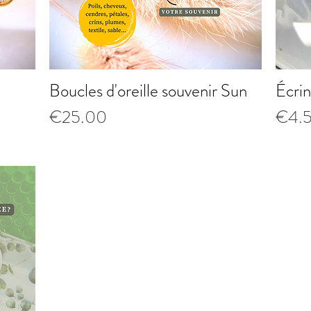
Boucles d'oreille souvenir Sun
Écri
Quick View
Price
Price
€25.00
€4.