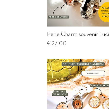
Perle Charm souvenir Luc
Quick View
Price
€27.00