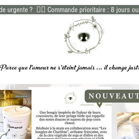
 urgente ?  👉🏻 Commande prioritaire : 8 jours ou
Parce que l'amour ne s'éteint jamais ... il
change
just