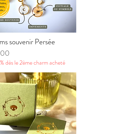
ms souvenir Persée
Quick View
.00
% dès le 2ème charm acheté