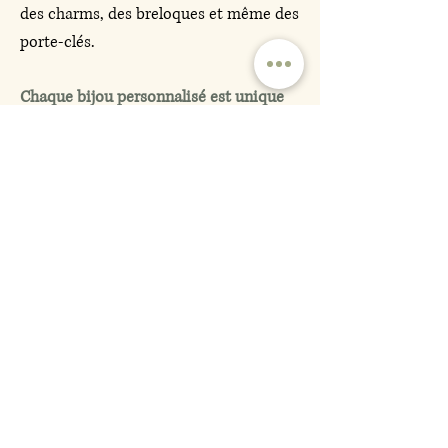
des charms, des breloques et même des
porte-clés.
Chaque bijou personnalisé est unique
et peut devenir un
souvenir précieux
à
garder toujours près de soi.
Je propose une large gamme de bijoux
personnalisés, qu’il s’agisse de colliers
pendentif, de colliers personnalisés, ou
encore de pendentifs cœur sous forme
de charms.
Tous mes bijoux sont personnalisables,
avec des initiales, des prénoms ou des
symboles comme le coeur, la patte ou