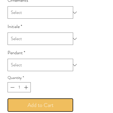
Ornements
*
Initiale
*
Pendant
*
Quantity
*
Add to Cart