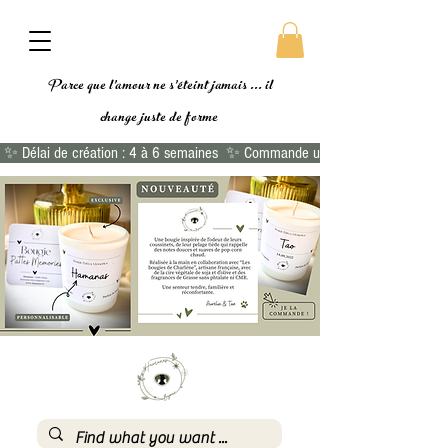
Parce que l'amour ne s'éteint jamais ... il
change
juste de forme
 ✨ Délai de création : 4 à 6 semaines  ✨ Commande urgente ?  👉🏻 Commande 