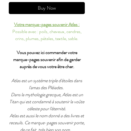
Buy Now
Votre marque-pages souvenir Atlas :
Possible avec : poils, cheveux, cendres,
crins, plumes, pétales, textile, sable.
Vous pouvez ici commander votre
marque-pages souvenir afin de garder
auprès de vous votre être cher.
Atlas est un système triple d'étoiles dans
l'amas des Pléiades.
Dans la mythologie grecque, Atlas est un
Titan qui est condamné à soutenir la voûte
céleste pour l'éternité.
Atlas est aussi le nom donné a des livres et
receuils. Ce marque-pages souvenir porte,
de ce fait, très bien son nom...