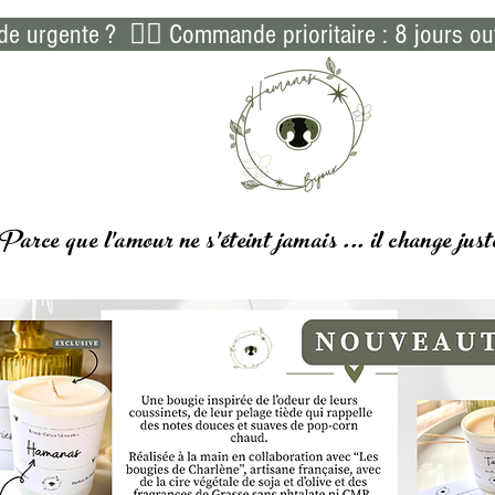
 urgente ?  👉🏻 Commande prioritaire : 8 jours ou
Parce que l'amour ne s'éteint jamais ... il
change
just