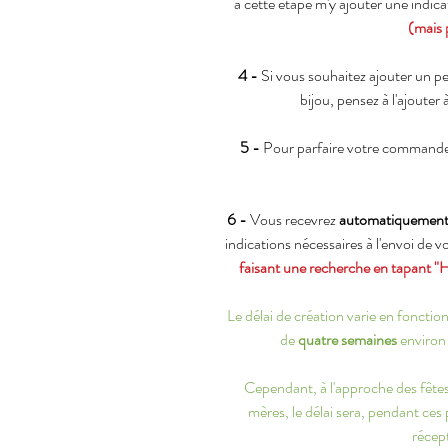
à cette étape m'y ajouter une indic
(mais 
4 -
Si vous souhaitez ajouter un p
bijou, pensez à l'ajouter 
5 -
Pour parfaire votre commande
6 -
Vous recevrez
automatiquemen
indications nécessaires à l'envoi de 
faisant une recherche en tapant "
Le délai de création varie en fonct
de
quatre semaines
environ 
Cependant, à l'approche des fêtes 
mères, le délai sera, pendant ces
récept