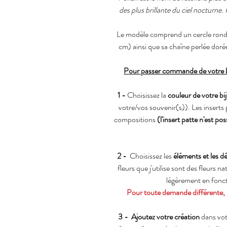
des plus brillante du ciel nocturne.
Le modèle comprend un cercle rond 
cm) ainsi que sa chaîne perlée dor
Pour passer commande de votre bi
1 -
Choisissez la
couleur de votre bi
votre/vos souvenir(s)). Les inserts 
compositions
(l'insert patte n'est p
2 -
Choisissez les
éléments et les d
fleurs que j'utilise sont des fleurs 
légèrement en fonctio
Pour toute demande différente, 
3 -
Ajoutez votre création
dans vot