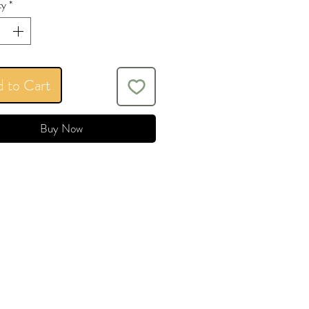
ty
*
 to Cart
Buy Now