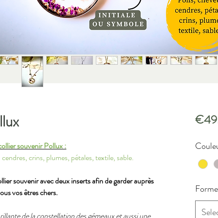
llux
€49
Couleu
ollier souvenir Pollux :
 cendres, crins, plumes, pétales, textile, sable.
ier souvenir avec deux inserts afin de garder auprès
Forme 
ous vos êtres chers.
Sele
 brillante de la constellation des gémeaux et aussi une