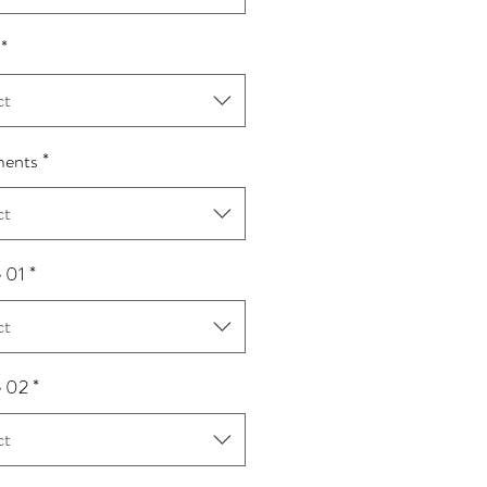
*
ct
ents
*
ct
e 01
*
ct
e 02
*
ct