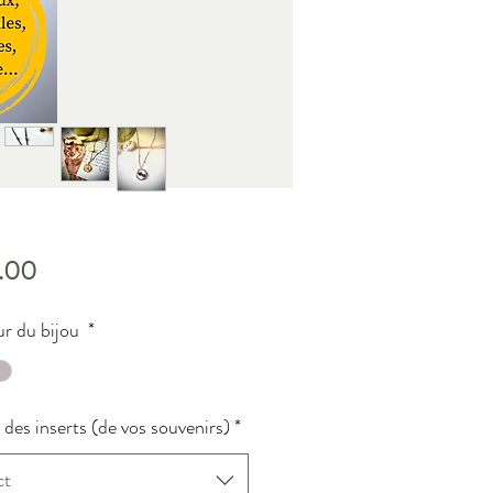
Price
.00
r du bijou
*
des inserts (de vos souvenirs)
*
ct