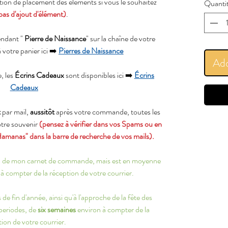
ation de placement des éléments si vous le souhaitez
Quanti
pas d'ajout d'élément)
.
endant "
Pierre de Naissance
" sur la chaîne de votre
à votre panier ici ➡️
Pierres de Naissance
Add
, les
Écrins Cadeaux
sont disponibles ici ➡️
Écrins
Cadeaux
t
par mail,
aussitôt
après votre commande, toutes les
votre souvenir
(pensez à vérifier dans vos Spams ou en
Hamanas" dans la barre de recherche de vos mails).
ion de mon carnet de commande, mais est en moyenne
à compter de la réception de votre courrier.
de fin d'année, ainsi qu'à l'approche de la fête des
 periodes, de
six semaines
environ à compter de la
ion de votre courrier.