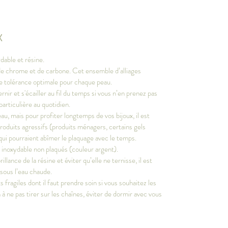
X
dable et résine.
, de chrome et de carbone. Cet ensemble d’alliages
ne tolérance optimale pour chaque peau.
ernir et s'écailler au fil du temps si vous n’en prenez pas
particulière au quotidien.
au, mais pour profiter longtemps de vos bijoux, il est
produits agressifs (produits ménagers, certains gels
qui pourraient abîmer le plaquage avec le temps.
r inoxydable non plaqués (couleur argent).
llance de la résine et éviter qu’elle ne ternisse, il est
 sous l’eau chaude.
fragiles dont il faut prendre soin si vous souhaitez les
 à ne pas tirer sur les chaînes, éviter de dormir avec vous