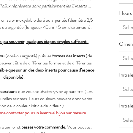
 Pollux réprésente donc parfaitement les 2 inserts ...
Fleurs
en acier inoxydable doré ou argentée (diamètre 2,5
Sele
ée ou argentée (longueur 45cm + 5 cm d'extension).
jou souvenir, quelques étapes simples suffisent :
Ornem
jou
(doré ou argenté) puis les
formes des inserts
(de
Sele
peuvent être de différentes formes et de différentes
ossible que sur un des deux inserts pour cause d'espace
Initial
disponible).
Sele
écorations
que vous souhaitez y voir apparaître. (Les
naturelles teintées. Leurs couleurs peuvent donc varier
Initial
n de la couleur initiale de la fleur.)
me contacter pour un éventuel bijou sur mesure
.
Sele
re panier et
passez votre commande
. Vous pouvez,