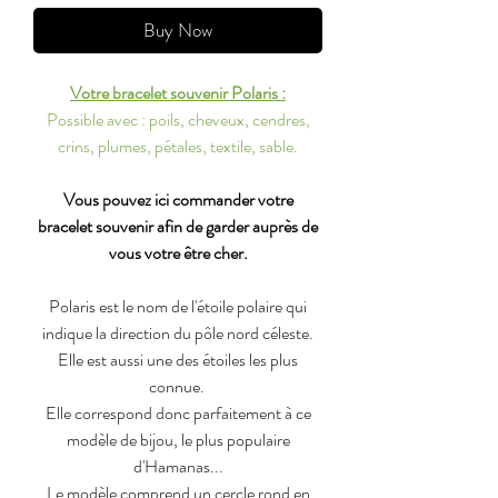
Buy Now
Votre bracelet souvenir Polaris :
Possible avec : poils, cheveux, cendres,
crins, plumes, pétales, textile, sable.
Vous pouvez ici commander votre
bracelet souvenir afin de garder auprès de
vous votre être cher.
Polaris est le nom de l'étoile polaire qui
indique la direction du pôle nord céleste.
Elle est aussi une des étoiles les plus
connue.
Elle correspond donc parfaitement à ce
modèle de bijou, le plus populaire
d'Hamanas...
Le modèle comprend un cercle rond en