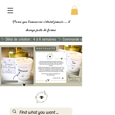
Parce que l'amour ne s'éteint jamais ... il
change
juste de forme
 ✨ Délai de création : 4 à 6 semaines  ✨ Commande urgente ?  👉🏻 Commande 