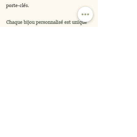
porte-clés.
Chaque bijou personnalisé est unique
et peut devenir un
souvenir précieux
à
garder toujours près de soi.
Je propose une large gamme de bijoux
personnalisés, qu’il s’agisse de colliers
pendentif, de colliers personnalisés, ou
encore de pendentifs cœur sous forme
de charms.
Tous mes bijoux sont personnalisables,
avec des initiales, des prénoms ou des
symboles comme le coeur, la patte ou
encore l'arbre de vie, selon vos envies.