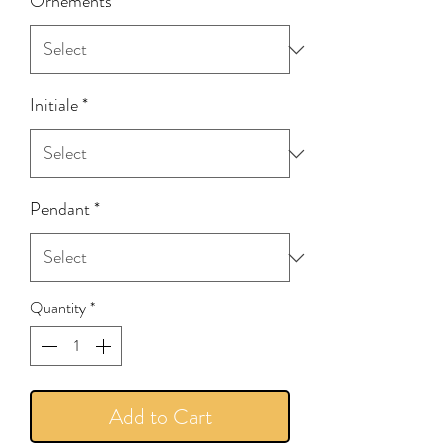
Ornements
*
Initiale
*
Pendant
*
Quantity
*
Add to Cart