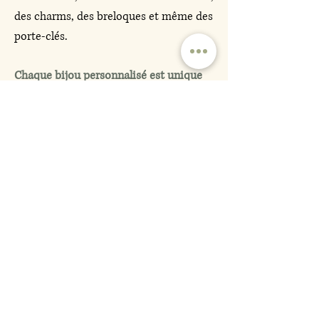
des charms, des breloques et même des
porte-clés.
Chaque bijou personnalisé est unique
et peut devenir un
souvenir précieux
à
garder toujours près de soi.
Je propose une large gamme de bijoux
personnalisés, qu’il s’agisse de colliers
pendentif, de colliers personnalisés, ou
encore de pendentifs cœur sous forme
de charms.
Tous mes bijoux sont personnalisables,
avec des initiales, des prénoms ou des
symboles comme le coeur, la patte ou