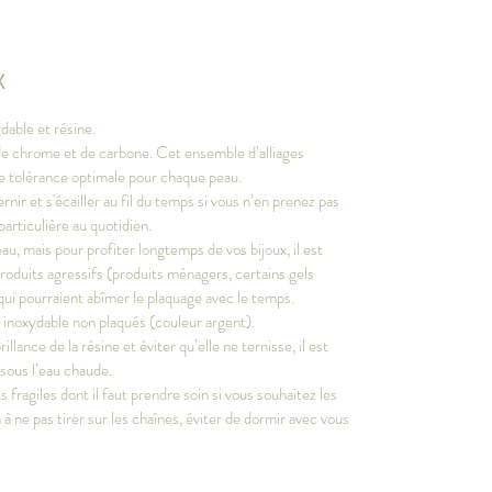
X
dable et résine.
, de chrome et de carbone. Cet ensemble d’alliages
ne tolérance optimale pour chaque peau.
ernir et s'écailler au fil du temps si vous n’en prenez pas
particulière au quotidien.
au, mais pour profiter longtemps de vos bijoux, il est
produits agressifs (produits ménagers, certains gels
qui pourraient abîmer le plaquage avec le temps.
r inoxydable non plaqués (couleur argent).
llance de la résine et éviter qu’elle ne ternisse, il est
 sous l’eau chaude.
fragiles dont il faut prendre soin si vous souhaitez les
 à ne pas tirer sur les chaînes, éviter de dormir avec vous