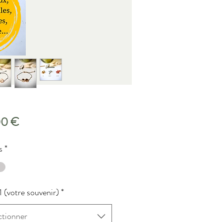
Prix
00 €
s
*
1 (votre souvenir)
*
ctionner