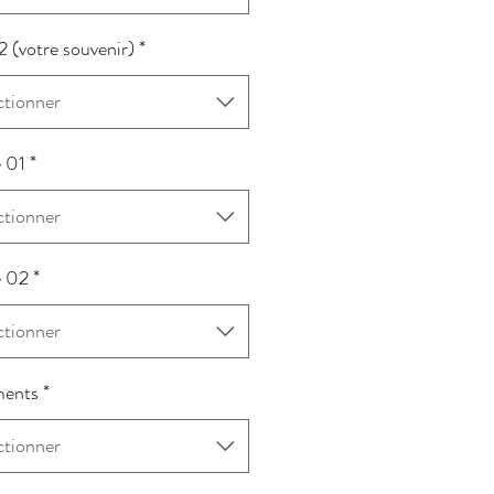
2 (votre souvenir)
*
ctionner
e 01
*
ctionner
e 02
*
ctionner
ents
*
ctionner