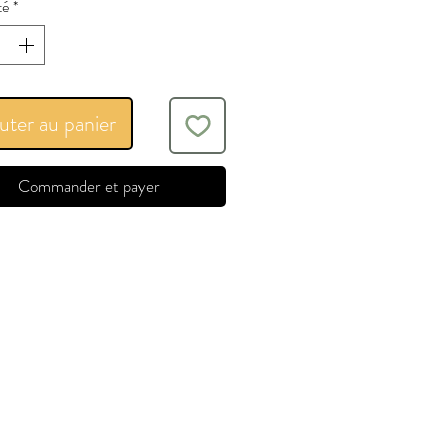
té
*
uter au panier
Commander et payer