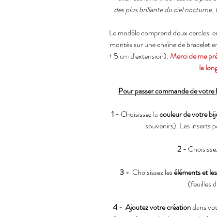
des plus brillante du ciel nocturne.
Le modèle comprend deux cercles en 
montés sur une chaîne de bracelet en
+ 5 cm d'extension).
Merci de me préc
la lon
Pour passer commande de votre bi
1 -
Choisissez la
couleur de votre bi
souvenirs). Les inserts 
2 -
Choisisse
3 -
Choisissez les
éléments et le
(feuilles d
4 -
Ajoutez votre création
dans vot