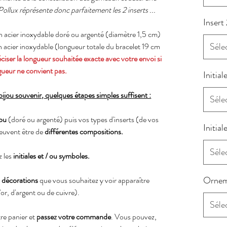
 Pollux réprésente donc parfaitement les 2 inserts ...
Insert 
acier inoxydable doré ou argenté (diamètre 1,5 cm)
Séle
 acier inoxydable (longueur totale du bracelet 19 cm
iser la longueur souhaitée exacte avec votre envoi si
gueur ne convient pas.
Initial
jou souvenir, quelques étapes simples suffisent :
Séle
jou
(doré ou argenté) puis vos types d'inserts
(de vos
Initial
peuvent être de
différentes compositions.
Séle
z les
initiales et / ou symboles.
Ornem
s décorations
que vous souhaitez y voir apparaître
'or, d'argent ou de cuivre).
Séle
re panier et
passez votre commande
. Vous pouvez,