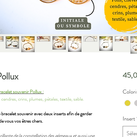
Pollux
45,
Colori
acelet souvenir Pollux :
 cendres, crins, plumes, pétales, textile, sable.
racelet souvenir avec deux inserts afin de garder
Insert 
de vous vos êtres chers.
Séle
 brillante de la constellation des gémeaux et aussi une