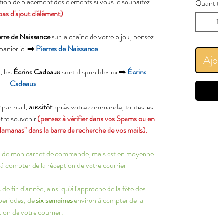
ation de placement des éléments si vous le souhaitez
Quanti
pas d'ajout d'élément)
.
erre de Naissance
sur la chaîne de votre bijou, pensez
 panier ici ➡️
Pierres de Naissance
Ajo
, les
Écrins Cadeaux
sont disponibles ici ➡️
Écrins
Cadeaux
t
par mail,
aussitôt
après votre commande, toutes les
votre souvenir
(pensez à vérifier dans vos Spams ou en
Hamanas" dans la barre de recherche de vos mails).
ion de mon carnet de commande, mais est en moyenne
à compter de la réception de votre courrier.
de fin d'année, ainsi qu'à l'approche de la fête des
 periodes, de
six semaines
environ à compter de la
ion de votre courrier.