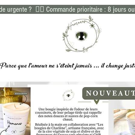
 urgente ?  👉🏻 Commande prioritaire : 8 jours ou
Parce que l'amour ne s'éteint jamais ... il
change
just