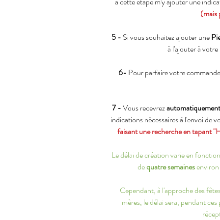
à cette étape m'y ajouter une indic
(mais 
5 -
Si vous souhaitez ajouter une
Pi
à l'ajouter à votre
6-
Pour parfaire votre commande
7 -
Vous recevrez
automatiquemen
indications nécessaires à l'envoi de 
faisant une recherche en tapant "
Le délai de création varie en fonct
de
quatre semaines
environ 
Cependant, à l'approche des fêtes 
mères, le délai sera, pendant ces
récept