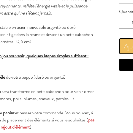
 rayonnants, reflète l’énergie vitale et la puissance
Quanti
n astre qui ne s’éteint jamais.
stable en acier inoxydable argenté ou doré.
nir figé dans la résine et devient un petit cabochon
iamètre : 0,6 cm).
Ajo
jou souvenir, quelques étapes simples suffisent :
èle
de votre bague (doré ou argenté)
 sera transformé en petit cabochon pour venir orner
endres, poils, plumes, cheveux, pétales...).
re
panier
et passez votre commande. Vous pouvez, à
n de placement des éléments si vous le souhaitez (
pas
 rajout d'élément
).