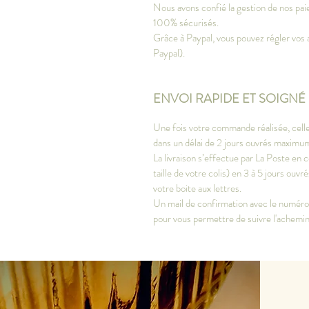
Nous avons confié la gestion de nos paie
100% sécurisés.
Grâce à Paypal, vous pouvez régler vos 
Paypal).
ENVOI RAPIDE ET SOIGNÉ
Une fois votre commande réalisée, celle
dans un délai de 2 jours ouvrés maximu
La livraison s’effectue par La Poste en c
taille de votre colis) en 3 à 5 jours ou
votre boite aux lettres.
Un mail de confirmation avec le numéro d
pour vous permettre de suivre l'achem