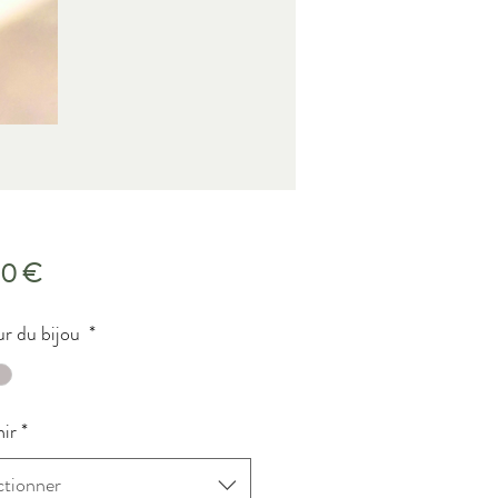
Prix
00 €
r du bijou
*
ir
*
ctionner