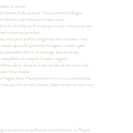
dable et résine.
, de chrome et de carbone. Cet ensemble d’alliages
ne tolérance optimale pour chaque peau.
ernir et s'écailler au fil du temps si vous n’en prenez pas
particulière au quotidien.
au, mais pour profiter longtemps de vos bijoux, il est
produits agressifs (produits ménagers, certains gels
qui pourraient abîmer le plaquage avec le temps.
r inoxydable non plaqués (couleur argent).
llance de la résine et éviter qu’elle ne ternisse, il est
 sous l’eau chaude.
fragiles dont il faut prendre soin si vous souhaitez les
 à ne pas tirer sur les chaînes, éviter de dormir avec vous
gne en toute tranquillité par carte bancaire ou Paypal.