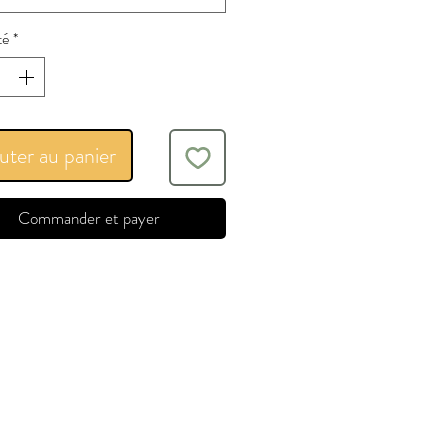
té
*
uter au panier
Commander et payer