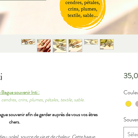
i
35,
Couleu
 Bague souvenir Inti :
 cendres, crins, plumes, pétales, textile, sable.
ue souvenir afin de garder auprès de vous vos êtres
Souven
chers.
Séle
 dieu-soleil, source de vie et de chaleur. Cette bague