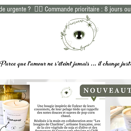
 urgente ?  👉🏻 Commande prioritaire : 8 jours ou
Parce que l'amour ne s'éteint jamais ... il
change
just