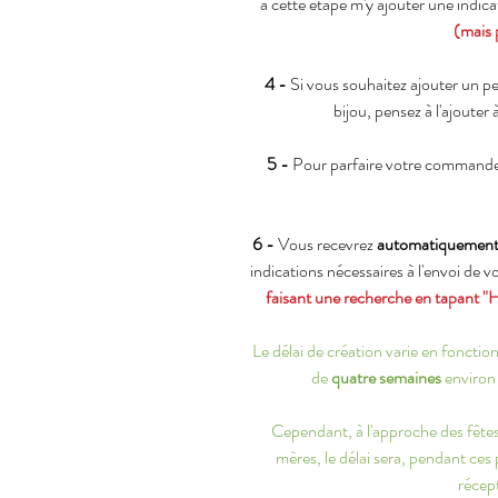
à cette étape m'y ajouter une indic
(mais 
4 -
Si vous souhaitez ajouter un p
bijou, pensez à l'ajouter 
5 -
Pour parfaire votre commande
6 -
Vous recevrez
automatiquemen
indications nécessaires à l'envoi de 
faisant une recherche en tapant "
Le délai de création varie en fonct
de
quatre semaines
environ 
Cependant, à l'approche des fêtes 
mères, le délai sera, pendant ces
récept