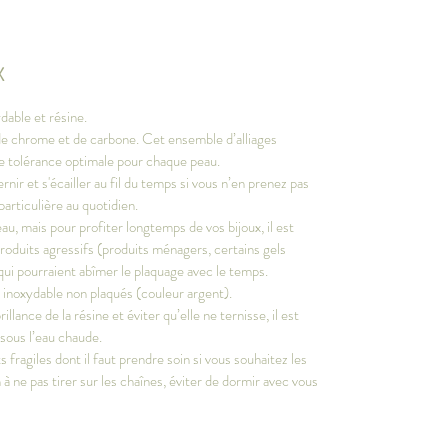
X
dable et résine.
, de chrome et de carbone. Cet ensemble d’alliages
ne tolérance optimale pour chaque peau.
ernir et s'écailler au fil du temps si vous n’en prenez pas
particulière au quotidien.
au, mais pour profiter longtemps de vos bijoux, il est
produits agressifs (produits ménagers, certains gels
qui pourraient abîmer le plaquage avec le temps.
r inoxydable non plaqués (couleur argent).
llance de la résine et éviter qu’elle ne ternisse, il est
 sous l’eau chaude.
fragiles dont il faut prendre soin si vous souhaitez les
 à ne pas tirer sur les chaînes, éviter de dormir avec vous