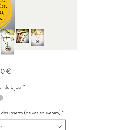
Precio
00 €
r du bijou
*
des inserts (de vos souvenirs)
*
r