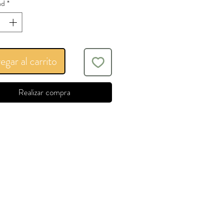
ad
*
egar al carrito
Realizar compra