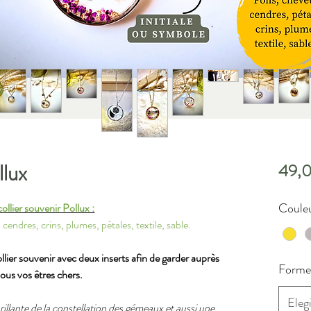
llux
49,
Couleu
ollier souvenir Pollux :
 cendres, crins, plumes, pétales, textile, sable.
ier souvenir avec deux inserts afin de garder auprès
Forme 
ous vos êtres chers.
Elegi
 brillante de la constellation des gémeaux et aussi une