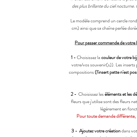
des plus brillante du ciel nocturne.
Le modèle comprend un cercle rond 
cm) ainsi que sa chaîne perlée dor
Pour passer commande de votre bi
1 -
Choisissez la
couleur de votre bi
votre/vos souvenir(s)). Les inserts 
compositions
(l'insert patte n'est p
2 -
Choisissez les
éléments et les d
fleurs que j'utilise sont des fleurs 
légèrement en fonctio
Pour toute demande différente, 
3 -
Ajoutez votre création
dans vot