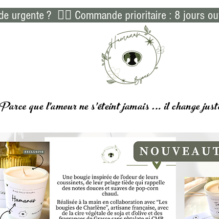
 urgente ?  👉🏻 Commande prioritaire : 8 jours ou
Parce que l'amour ne s'éteint jamais ... il
change
just