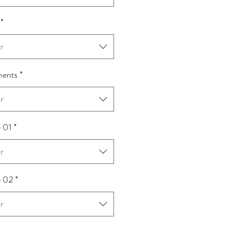
*
r
ents
*
r
e 01
*
r
e 02
*
r