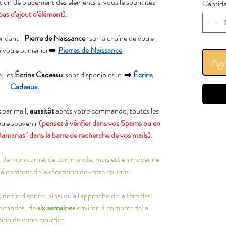
ation de placement des éléments si vous le souhaitez
Cantid
pas d'ajout d'élément)
.
endant "
Pierre de Naissance
" sur la chaîne de votre
à votre panier ici ➡️
Pierres de Naissance
Agr
, les
Écrins Cadeaux
sont disponibles ici ➡️
Écrins
Cadeaux
t
par mail,
aussitôt
après votre commande, toutes les
votre souvenir
(pensez à vérifier dans vos Spams ou en
Hamanas" dans la barre de recherche de vos mails).
ion de mon carnet de commande, mais est en moyenne
à compter de la réception de votre courrier.
de fin d'année, ainsi qu'à l'approche de la fête des
 periodes, de
six semaines
environ à compter de la
ion de votre courrier.