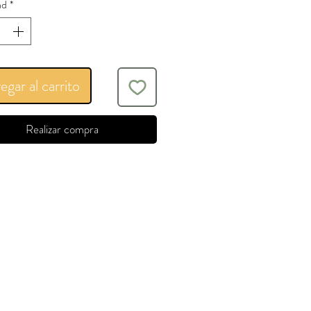
ad
*
egar al carrito
Realizar compra