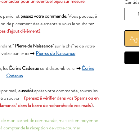
 contacter pour un éventuel bijou sur mesure.
Cantid
e panier et
passez votre commande
. Vous pouvez, à
tion de placement des éléments si vous le souhaitez
pas d'ajout d'élément)
.
Agr
endant "
Pierre de Naissance
" sur la chaîne de votre
à votre panier ici ➡️
Pierres de Naissance
, les
Écrins Cadeaux
sont disponibles ici ➡️
Écrins
Cadeaux
t
par mail,
aussitôt
après votre commande, toutes les
votre souvenir
(pensez à vérifier dans vos Spams ou en
Hamanas" dans la barre de recherche de vos mails)
.
ion de mon carnet de commande, mais est en moyenne
à compter de la réception de votre courrier.