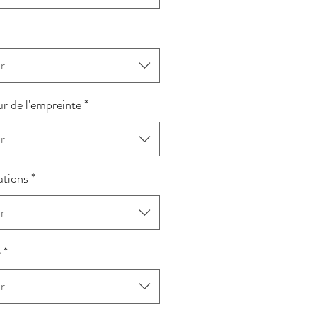
r
r de l'empreinte
*
r
ations
*
r
e
*
r