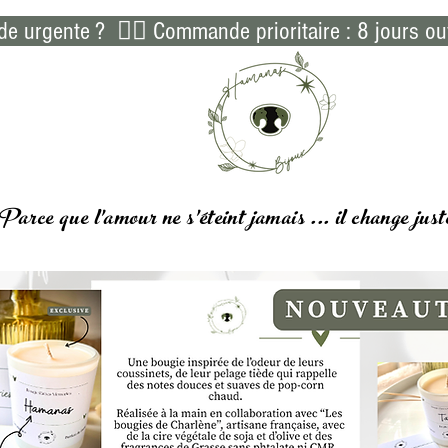
 urgente ?  👉🏻 Commande prioritaire : 8 jours ou
Parce que l'amour ne s'éteint jamais ... il
change
just