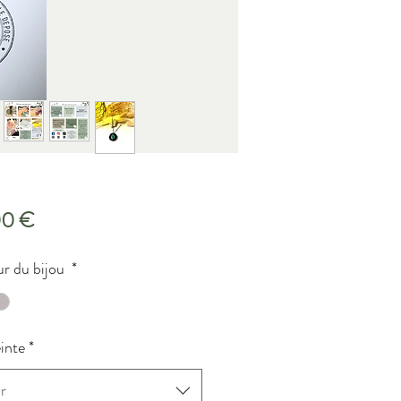
Precio
00 €
r du bijou
*
inte
*
r