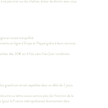
 à ne pas tirer sur les chaînes, éviter de dormir avec vous
gne en toute tranquillité.
ments en ligne à Stripe et Paypal grâce à leurs services
achats dès 30€ en 4 fois sans frais (voir conditions
s grand soin et est expédiée dans un délai de 2 jours
olissimo ou lettre suivie service plus (en fonction de la
vrés (pour la France métropolitaine) directement dans