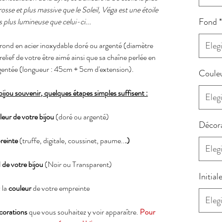
grosse et plus massive que le Soleil, Véga est une étoile
Fond
*
 plus lumineuse que celui-ci...
Elegi
rond en
acier inoxydable doré ou argenté (diamètre
lief de votre être aimé ainsi que sa chaîne perlée en
rgentée (longueur : 45cm + 5cm d'extension).
Couleu
jou souvenir, quelques étapes simples suffisent :
Elegi
leur de votre bijou
(doré ou argenté)
Décor
reinte
(truffe, digitale, coussinet, paume..
.)
Elegi
 de votre bijou
(Noir ou Transparent)
Initial
 la
couleur
de votre empreinte
Elegi
corations
que vous souhaitez y voir apparaître.
Pour