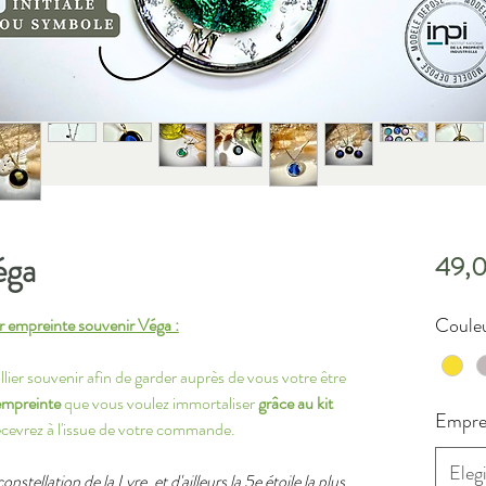
éga
49,
Couleu
er empreinte souvenir Véga :
ier souvenir afin de garder auprès de vous votre être
empreinte
que vous voulez immortaliser
grâce au kit
Empre
cevrez à l'issue de votre commande.
Elegi
constellation de la Lyre, et d'ailleurs la 5e étoile la plus