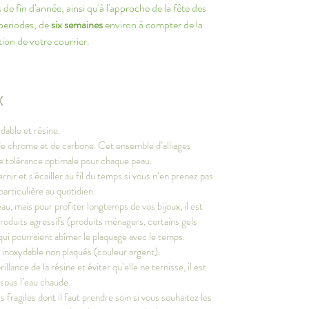
de fin d'année, ainsi qu'à l'approche de la fête des
 periodes, de
six semaines
environ à compter de la
ion de votre courrier.
X
dable et résine.
, de chrome et de carbone. Cet ensemble d’alliages
ne tolérance optimale pour chaque peau.
ernir et s'écailler au fil du temps si vous n’en prenez pas
particulière au quotidien.
au, mais pour profiter longtemps de vos bijoux, il est
produits agressifs (produits ménagers, certains gels
qui pourraient abîmer le plaquage avec le temps.
r inoxydable non plaqués (couleur argent).
llance de la résine et éviter qu’elle ne ternisse, il est
 sous l’eau chaude.
fragiles dont il faut prendre soin si vous souhaitez les