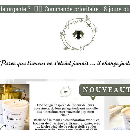
 urgente ?  👉🏻 Commande prioritaire : 8 jours ou
Parce que l'amour ne s'éteint jamais ... il
change
just