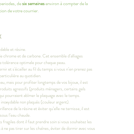
 periodes, de
six semaines
environ à compter de la
ion de votre courrier.
X
dable et résine.
, de chrome et de carbone. Cet ensemble d’alliages
ne tolérance optimale pour chaque peau.
ernir et s'écailler au fil du temps si vous n’en prenez pas
particulière au quotidien.
au, mais pour profiter longtemps de vos bijoux, il est
produits agressifs (produits ménagers, certains gels
qui pourraient abîmer le plaquage avec le temps.
r inoxydable non plaqués (couleur argent).
llance de la résine et éviter qu’elle ne ternisse, il est
 sous l’eau chaude.
fragiles dont il faut prendre soin si vous souhaitez les
 à ne pas tirer sur les chaînes, éviter de dormir avec vous