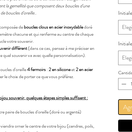
nt la gemellité que composent deux boucles d'une
Initial
 de boucles d'oreille..
Elegi
st composée de
boucles clous en acier inoxydable
doré
iamètre chacune et qui renferme au centre de chaque
cle votre souvenir.
Initial
uvenir différent
(dans ce cas, pensez à me préciser en
uel souvenir va avec quelle personnalisation).
Elegi
oucles d'oreille
4 fermoirs
:
2 en silicone
et
2 en acier
Cantid
er le choix de porter ce que vous préférez.
jou souvenir, quelques étapes simples suffisent :
Agr
re paire de boucles d'oreille (doré ou argenté)
 viendra orner le centre de votre bijou (cendres, poils,