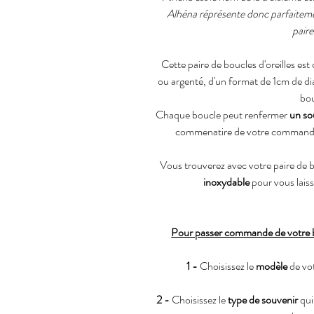
Alhéna réprésente donc parfaiteme
paire
Cette paire de boucles d'oreilles e
ou argenté, d'un format de 1cm de d
bou
Chaque boucle peut renfermer
un so
commenatire de votre commande q
Vous trouverez avec votre paire de b
inoxydable
pour vous laiss
Pour passer commande de votre bi
1 -
Choisissez le
modèle
de vot
2 -
Choisissez le
type de souvenir
qui