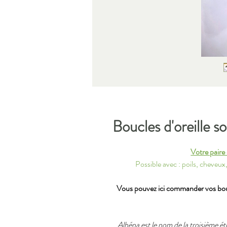
Boucles d'oreille s
Votre paire 
Possible avec : poils, cheveux,
Vous pouvez ici commander vos boucl
Alhéna est le nom de la troisième éto