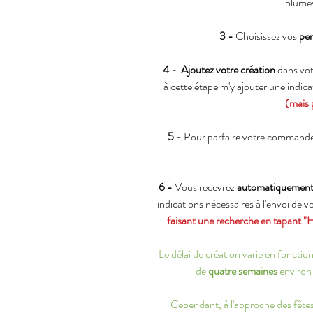
plumes
3 -
Choisissez vos
per
4 -
Ajoutez votre création
dans vot
à cette étape m'y ajouter une indic
(mais 
5 -
Pour parfaire votre commande
6 -
Vous recevrez
automatiquemen
indications nécessaires à l'envoi de 
faisant une recherche en tapant "
Le délai de création varie en fonct
de
quatre semaines
environ 
Cependant, à l'approche des fêtes 