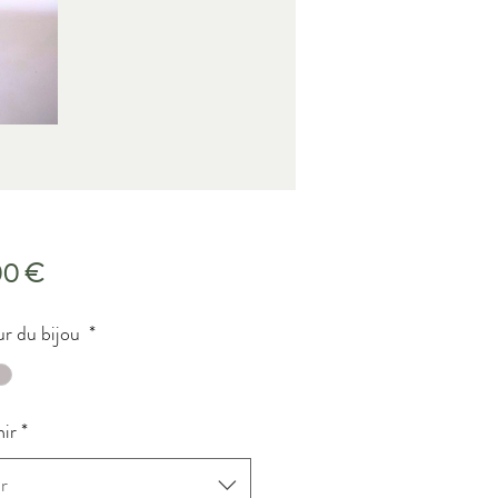
Precio
00 €
r du bijou
*
ir
*
r