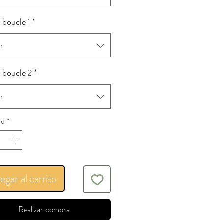
e boucle 1
*
r
e boucle 2
*
r
ad
*
egar al carrito
Realizar compra