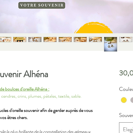
ouvenir Alhéna
30,
Couleu
de boulces d'oreille Alhéna :
 cendres, crins, plumes, pétales, textile, sable.
es d'oreille souvenir afin de garder auprès de vous
Souven
vos êtres chers.
Elegi
ile la plus brillante de la constellation des gémeaux.